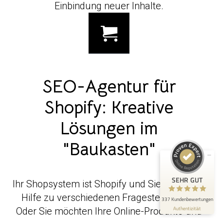
Einbindung neuer Inhalte.
SEO-Agentur für
Kundenbewertungen und Erfahrungen zu
seo-nest.de
Shopify: Kreative
SEHR GUT
98%
Lösungen im
Empfehlungen auf
ProvenExpert.com
4,91 / 5,00
"Baukasten"
198
139
Bewertungen auf
Bewertungen von 3
ProvenExpert.com
anderen Quellen
SEHR GUT
Ihr Shopsystem ist Shopify und Sie benötigen
Hilfe zu verschiedenen Fragestellungen?
Blick aufs ProvenExpert-Profil werfen
337 Kundenbewertungen
Authentizität
3.8.2026
Oder Sie möchten Ihre Online-Produkte und