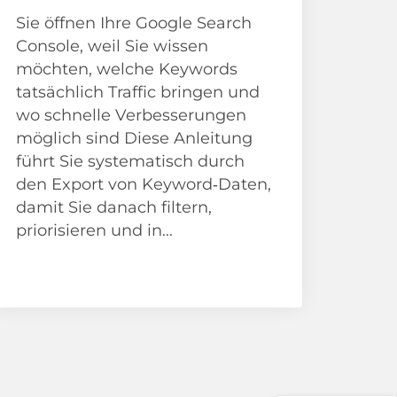
Sie öffnen Ihre Google Search
Console, weil Sie wissen
möchten, welche Keywords
tatsächlich Traffic bringen und
wo schnelle Verbesserungen
möglich sind Diese Anleitung
führt Sie systematisch durch
den Export von Keyword‑Daten,
damit Sie danach filtern,
Kundenbewertungen und Erfahrungen zu
priorisieren und in...
seo-nest.de
98%
SEHR GUT
News
Empfehlungen auf
ProvenExpert.com
4,91 / 5,00
139
198
Bewertungen von 3
Bewertungen auf
anderen Quellen
ProvenExpert.com