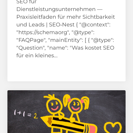
SEO für
Dienstleistungsunternehmen —
Praxisleitfaden für mehr Sichtbarkeit
und Leads | SEO‑Nest { "@context":
"https://schemaorg", "@type":
"FAQPage", "mainEntity": [ { "@type":
"Question", "name": "Was kostet SEO
für ein kleines...
News