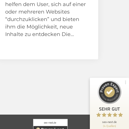
helfen dem User, sich auf einer
oder mehreren Websites
“durchzuklicken” und bieten
Kundenbewertungen und Erfahrungen zu
seo-nest.de
ihm die Möglichkeit, neue
Inhalte zu entdecken Die...
98%
SEHR GUT
Empfehlungen auf
ProvenExpert.com
4,91 / 5,00
SEO Beratung
Suchmaschinenoptimierung
139
198
Bewertungen von 3
Bewertungen auf
anderen Quellen
ProvenExpert.com
Blick aufs ProvenExpert-Profil werfen
Frank S.
30.7.2026
5
SEHR GUT
Das Unternehmen seo-nest.de liefert
excellente Expertise und optimale
Unterstützung in Fragen der SEO-Optimi...
seo-nest.de
(4 Quellen)