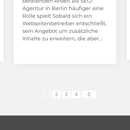
beratenden Arbeit als SEO-
Agentur in Berlin häufiger eine
Rolle spielt Sobald sich ein
Webseitenbetreiber entschließt,
sein Angebot um zusätzliche
Inhalte zu erweitern, die aber...
Google
SEO Beratung
Suchmaschinenoptimierung
1
2
3
4
