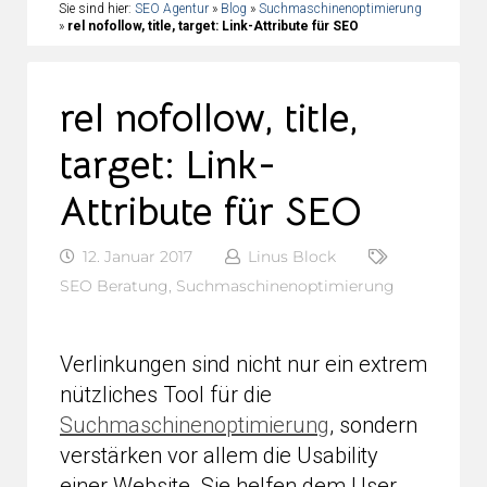
Sie sind hier:
SEO Agentur
»
Blog
»
Suchmaschinenoptimierung
»
rel nofollow, title, target: Link-Attribute für SEO
rel nofollow, title,
target: Link-
Attribute für SEO
12. Januar 2017
Linus Block
SEO Beratung
,
Suchmaschinenoptimierung
Verlinkungen sind nicht nur ein extrem
nützliches Tool für die
Suchmaschinenoptimierung
, sondern
verstärken vor allem die Usability
einer Website. Sie helfen dem User,