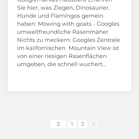
Sie hier, was Ziegen, Dinosaurier,
Hunde und Flamingos gemein
haben: Mowing with goats - Googles
umweltfreundliche Rasenmäher
Nichts zu meckern: Googles Zentrale
im kalifornischen Mountain View ist
von einer riesigen Rasenflächen
umgeben, die schnell wuchert...
Adventskalender
Beitragsnavigation
1
2
3
