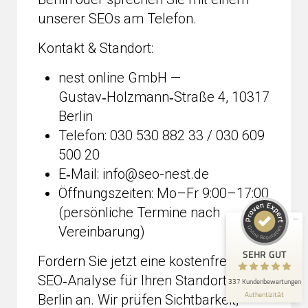
unserer SEOs am Telefon.
Kontakt & Standort:
nest online GmbH —
Gustav‑Holzmann‑Straße 4, 10317
Berlin
Kundenbewertungen und Erfahrungen zu
seo-nest.de
Telefon: 030 530 882 33 / 030 609
500 20
SEHR GUT
98%
E‑Mail: info@seo-nest.de
Empfehlungen auf
ProvenExpert.com
4,91 / 5,00
Öffnungszeiten: Mo–Fr 9:00–17:00
(persönliche Termine nach
198
139
Vereinbarung)
Bewertungen auf
Bewertungen von 3
ProvenExpert.com
anderen Quellen
SEHR GUT
Fordern Sie jetzt eine kostenfreie
Blick aufs ProvenExpert-Profil werfen
SEO‑Analyse für Ihren Standort in
337 Kundenbewertungen
Authentizität
3.8.2026
Berlin an. Wir prüfen Sichtbarkeit,