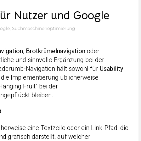
ür Nutzer und Google
ogle
,
Suchmaschinenoptimierung
vigation
,
Brotkrümelnavigation
oder
zliche und sinnvolle Ergänzung bei der
eadcrumb-Navigation hält sowohl für
Usability
a die Implementierung üblicherweise
Hanging Fruit” bei der
gepflückt bleiben.
?
herweise eine Textzeile oder ein Link-Pfad, die
d grafisch darstellt, auf welcher