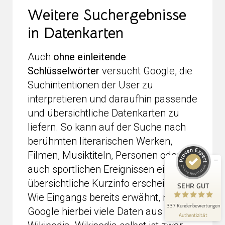
Weitere Suchergebnisse
in Datenkarten
Auch
ohne einleitende
Schlüsselwörter
versucht Google, die
Suchintentionen der User zu
Kundenbewertungen und Erfahrungen zu
seo-nest.de
interpretieren und daraufhin passende
und übersichtliche Datenkarten zu
SEHR GUT
98%
liefern. So kann auf der Suche nach
Empfehlungen auf
ProvenExpert.com
4,91 / 5,00
berühmten literarischen Werken,
Filmen, Musiktiteln, Personen oder
198
139
auch sportlichen Ereignissen eine
Bewertungen auf
Bewertungen von 3
ProvenExpert.com
anderen Quellen
übersichtliche Kurzinfo erscheinen.
SEHR GUT
Wie Eingangs bereits erwähnt, nimmt
Blick aufs ProvenExpert-Profil werfen
337 Kundenbewertungen
Google hierbei viele Daten aus
Authentizität
3.8.2026