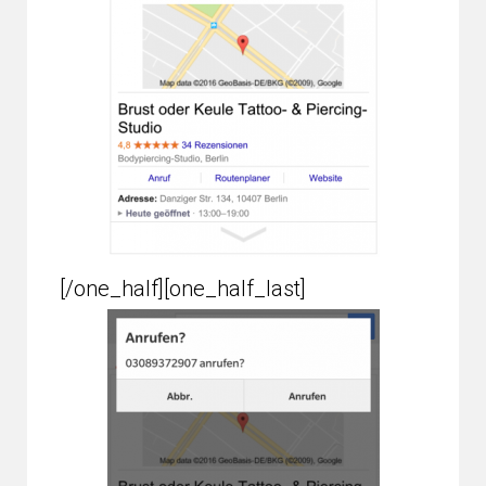
[/one_half][one_half_last]