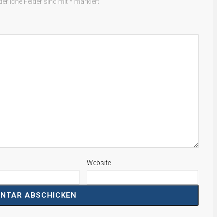
derliche Felder sind mit
*
markiert
Website