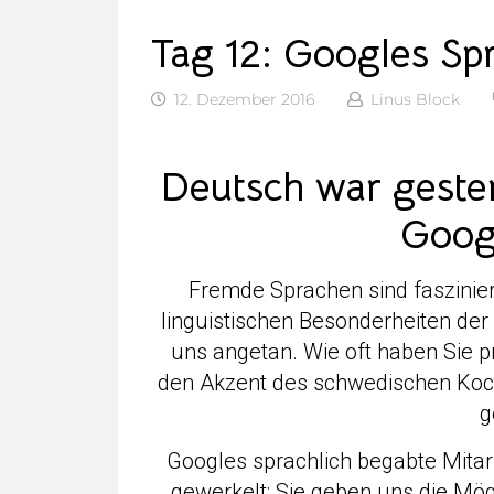
Tag 12: Googles Spr
12. Dezember 2016
Linus Block
Deutsch war gester
Goog
Fremde Sprachen sind faszinie
linguistischen Besonderheiten de
uns angetan. Wie oft haben Sie p
den Akzent des schwedischen Koc
g
Googles sprachlich begabte Mitar
gewerkelt: Sie geben uns die Mög