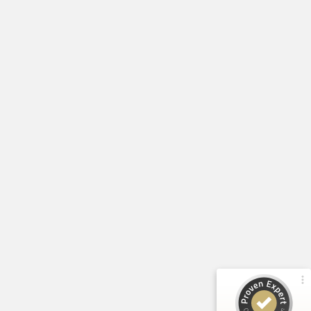
Kundenbewertungen und Erfahrungen zu
seo-nest.de
98%
SEHR GUT
Empfehlungen auf
ProvenExpert.com
4,91 / 5,00
139
198
Bewertungen von 3
Bewertungen auf
anderen Quellen
ProvenExpert.com
Blick aufs ProvenExpert-Profil werfen