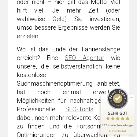
oder nicht – hier gilt das Motto: Viel
hilft viel. Je mehr Zeit (oder
wahlweise Geld) Sie investieren,
umso bessere Ergebnisse werden Sie
erzielen.
Wo ist das Ende der Fahnenstange
Kundenbewertungen und Erfahrungen zu
seo-nest.de
erreicht? Eine
SEO Agentur
wie
unsere, die selbstverständlich keine
SEHR GUT
98%
kostenlose
Empfehlungen auf
Suchmaschinenoptimierung anbietet,
ProvenExpert.com
4,91 / 5,00
hat noch einmal erweiterte
198
139
Möglichkeiten für nachhaltiges SEO.
Bewertungen auf
Bewertungen von 3
Professionelle
SEO-Tools
helfen
ProvenExpert.com
anderen Quellen
SEHR GUT
dabei, noch mehr relevante Keywords
Blick aufs ProvenExpert-Profil werfen
zu finden und die Fortschritte der
337 Kundenbewertungen
Authentizität
3.8.2026
Optimierungen zu überwachen, zu